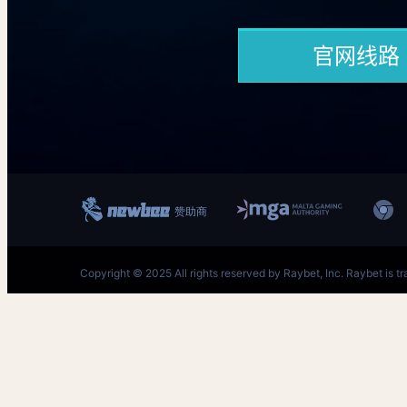
跳
至
内
首页–雷竞技下载-中国英雄联盟
(LOL)MSI决赛电竞赛事及体育赛事竞
容