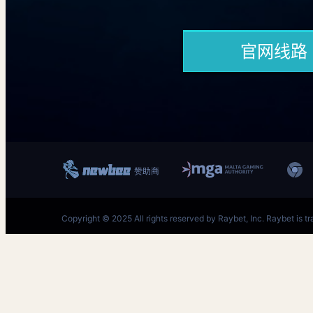
跳
至
内
首页–雷竞技下载-中国英雄联盟