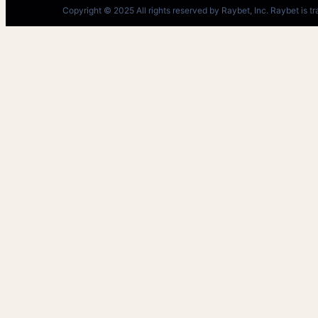
跳
至
内
首页–雷竞技下载-中国英雄联盟
(LOL)MSI决赛电竞赛事及体育赛事竞
容
猜
RAYBET官网登录