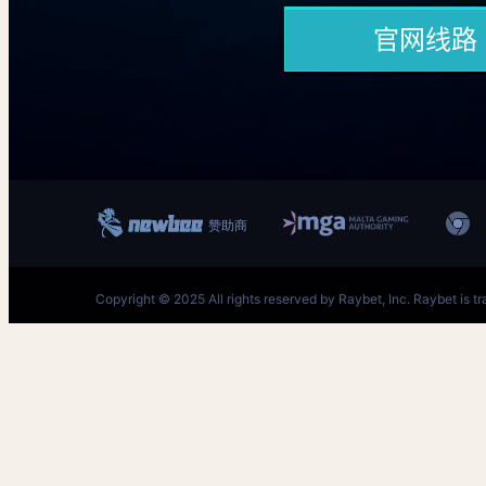
跳
至
内
首页–雷竞技下载-中国英雄联盟
(LOL)MSI决赛电竞赛事及体育赛事竞
容
猜