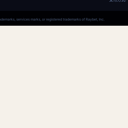
首页
雷竞技下注
雷竞技官网
雷竞技app下载